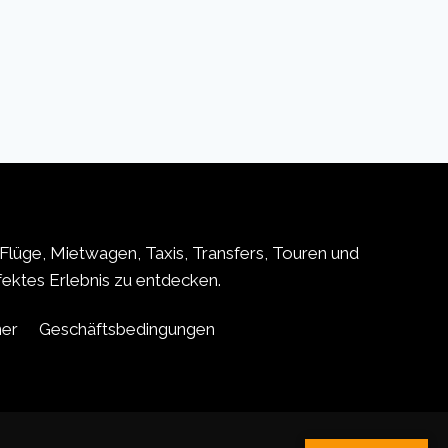
Flüge, Mietwagen, Taxis, Transfers, Touren und
rfektes Erlebnis zu entdecken.
ner
Geschäftsbedingungen