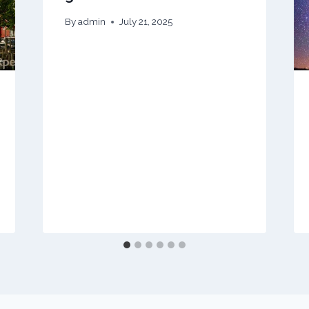
By
admin
July 21, 2025