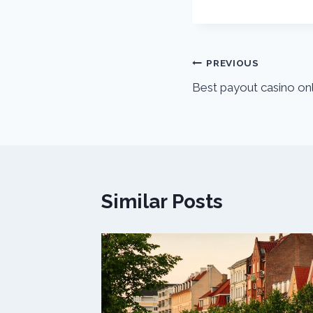
Post
PREVIOUS
Best payout casino onl
navigation
Similar Posts