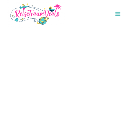
Wo Entspannung Auf
Luxus Trifft
Eine Reise zu neuen Zielen ist ein aufregendes
Abenteuer, und die Wahl der Unterkunft spielt eine
entscheidende Rolle für das gesamte Reiseerlebnis.
Hotels gehen mit ihrem vielfältigen Angebot auf die
unterschiedlichen Bedürfnisse und Vorlieben der
Reisenden ein.