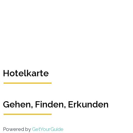
exquisiten, luxuriösen Unterkünften zum Vergleichen
und Buchen! Sobald Sie sich für Ihr Reiseziel
entschieden haben, sehen Sie unsere beliebtesten
Luxushotels. Klicken Sie unten auf die Schaltfläche,
um nach Land, Stadt oder Hotel zu suchen.
Hotelkarte
Gehen, Finden, Erkunden
Powered by
GetYourGuide