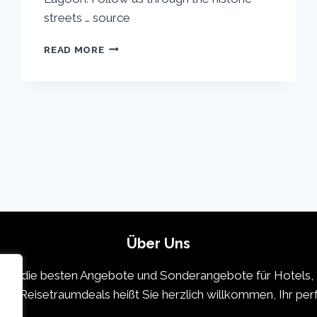
streets … source
VENICE
READ MORE
VACATION
TRAVEL
GUIDE
|
EXPEDIA
Über Uns
 die die besten Angebote und Sonderangebote für Hotels, 
icht. Reisetraumdeals heißt Sie herzlich willkommen, Ihr pe