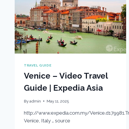
TRAVEL GUIDE
Venice – Video Travel
Guide | Expedia Asia
By
admin
May 11, 2025
http://www.expedia.com.my/Venice.d179981.Tr
Venice, Italy … source