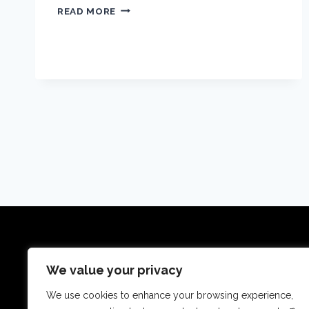
VENICE
READ MORE
–
VIDEO
TRAVEL
GUIDE
|
EXPEDIA
ASIA
Reisetraumdeals ist eine Reise-Metasuchseite,
We value your privacy
Aktivitäten findet und vergle
We use cookies to enhance your browsing experience,