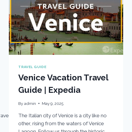
TRAVEL GUIDE
Venice Vacation Travel
Guide | Expedia
By
admin
May 9, 2025
avel
The Italian city of Venice is a city like no
other, rising from the waters of Venice
Lagoon. Follow us through the historic