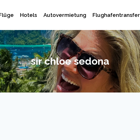
Flüge
Hotels
Autovermietung
Flughafentransfer
sir chloe sedona