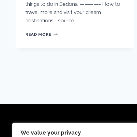
things to do in Sedona. ————– How to
travel more and visit your dream
destinations … source
SEDONA
READ MORE
ARIZONA
TRAVEL
GUIDE:
22
BEST
THINGS
TO
DO
IN
SEDONA
Reisetraumdeals ist eine Reise-Metasuchseite,
We value your privacy