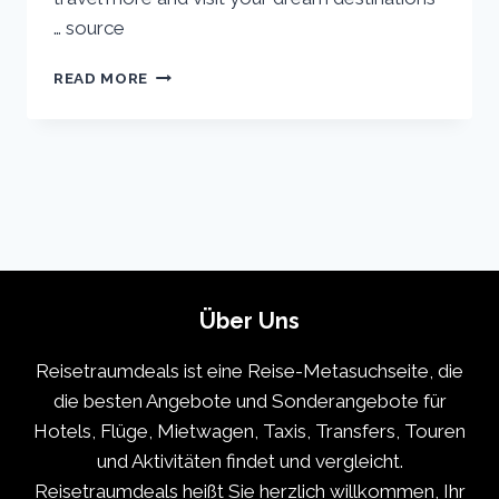
… source
SEDONA
READ MORE
ARIZONA
TRAVEL
GUIDE:
22
BEST
THINGS
TO
DO
IN
SEDONA
Über Uns
Reisetraumdeals ist eine Reise-Metasuchseite, die
die besten Angebote und Sonderangebote für
Hotels, Flüge, Mietwagen, Taxis, Transfers, Touren
und Aktivitäten findet und vergleicht.
Reisetraumdeals heißt Sie herzlich willkommen, Ihr