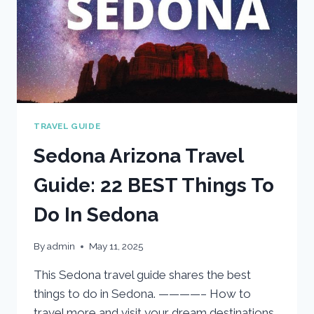
TRAVEL GUIDE
Sedona Arizona Travel
Guide: 22 BEST Things To
Do In Sedona
By
admin
May 11, 2025
This Sedona travel guide shares the best
things to do in Sedona. ————– How to
travel more and visit your dream destinations