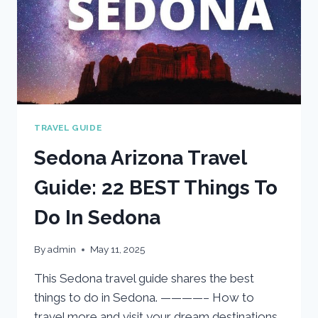
TRAVEL GUIDE
Sedona Arizona Travel
Guide: 22 BEST Things To
Do In Sedona
By
admin
May 11, 2025
This Sedona travel guide shares the best
things to do in Sedona. ————– How to
travel more and visit your dream destinations