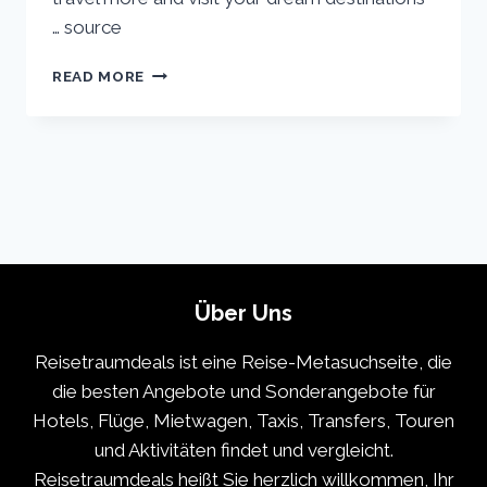
… source
SEDONA
READ MORE
ARIZONA
TRAVEL
GUIDE:
22
BEST
THINGS
TO
DO
IN
SEDONA
Über Uns
Reisetraumdeals ist eine Reise-Metasuchseite, die
die besten Angebote und Sonderangebote für
Hotels, Flüge, Mietwagen, Taxis, Transfers, Touren
und Aktivitäten findet und vergleicht.
Reisetraumdeals heißt Sie herzlich willkommen, Ihr