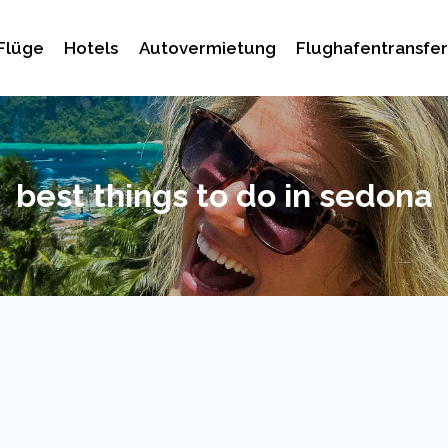
Flüge
Hotels
Autovermietung
Flughafentransfer
best things to do in sedona