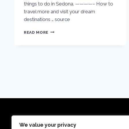
things to do in Sedona. ————– How to
travel more and visit your dream
destinations … source
SEDONA
READ MORE
ARIZONA
TRAVEL
GUIDE:
22
BEST
THINGS
TO
DO
IN
SEDONA
Reisetraumdeals ist eine Reise-Metasuchseite,
We value your privacy