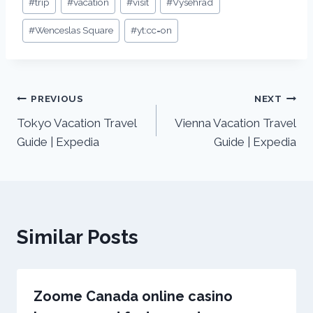
#
trip
#
vacation
#
visit
#
Vysehrad
#
Wenceslas Square
#
yt:cc=on
Post
PREVIOUS
NEXT
Tokyo Vacation Travel
Vienna Vacation Travel
navigation
Guide | Expedia
Guide | Expedia
Similar Posts
Zoome Canada online casino