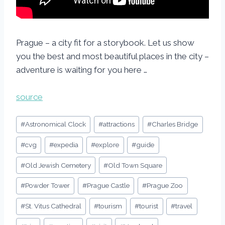
Prague – a city fit for a storybook. Let us show
you the best and most beautiful places in the city –
adventure is waiting for you here …
source
Post
#
Astronomical Clock
#
attractions
#
Charles Bridge
Tags:
#
cvg
#
expedia
#
explore
#
guide
#
Old Jewish Cemetery
#
Old Town Square
#
Powder Tower
#
Prague Castle
#
Prague Zoo
#
St. Vitus Cathedral
#
tourism
#
tourist
#
travel